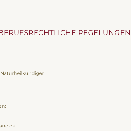
BERUFSRECHTLICHE REGELUNGEN
 Naturheilkundiger
en:
and.de