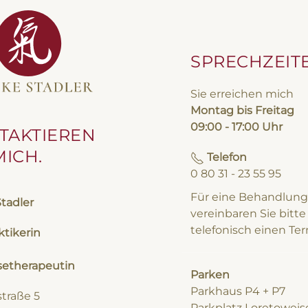
SPRECHZEIT
Sie erreichen mich
Montag bis Freitag
09:00 - 17:00 Uhr
TAKTIEREN
MICH.
Telefon
0 80 31 - 23 55 95
Für eine Behandlung
Stadler
vereinbaren Sie bitte
telefonisch einen Ter
ktikerin
etherapeutin
Parken
Parkhaus P4 + P7
straße 5
Parkplatz Loretoweis