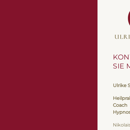
KON
SIE 
Ulrike 
Heilpra
Coach
Hypnos
Nikolai